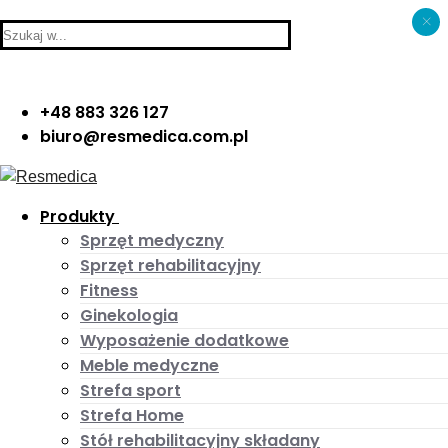
×
Skip
Menu
Close
Search
to
for:
content
+48 883 326 127
biuro@resmedica.com.pl
Produkty
Sprzęt medyczny
Sprzęt rehabilitacyjny
Fitness
Ginekologia
Wyposażenie dodatkowe
Meble medyczne
Strefa sport
Strefa Home
Stół rehabilitacyjny składany