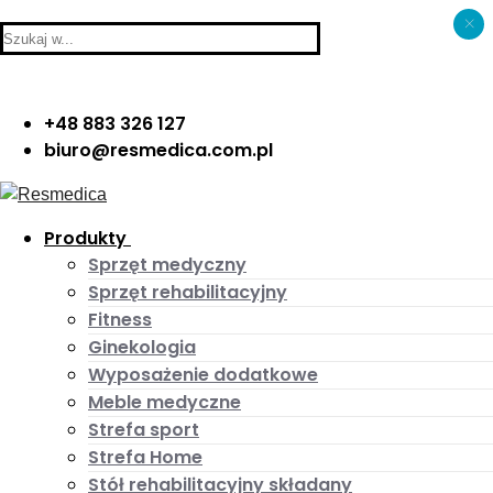
×
Skip
Menu
Close
Search
to
for:
content
+48 883 326 127
biuro@resmedica.com.pl
Produkty
Sprzęt medyczny
Sprzęt rehabilitacyjny
Fitness
Ginekologia
Wyposażenie dodatkowe
Meble medyczne
Strefa sport
Strefa Home
Stół rehabilitacyjny składany