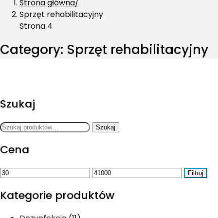
Strona główna
Sprzęt rehabilitacyjny
Strona 4
Category:
Sprzęt rehabilitacyjny
Szukaj
Szukaj:
Szukaj
Cena
Cena
Cena
Filtruj
min.
maks.
Kategorie produktów