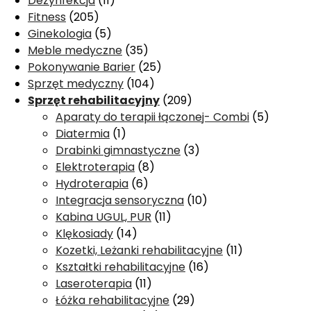
Dezynfekcja
(11)
Fitness
(205)
Ginekologia
(5)
Meble medyczne
(35)
Pokonywanie Barier
(25)
Sprzęt medyczny
(104)
Sprzęt rehabilitacyjny
(209)
Aparaty do terapii łączonej- Combi
(5)
Diatermia
(1)
Drabinki gimnastyczne
(3)
Elektroterapia
(8)
Hydroterapia
(6)
Integracja sensoryczna
(10)
Kabina UGUL, PUR
(11)
Klękosiady
(14)
Kozetki, Leżanki rehabilitacyjne
(11)
Kształtki rehabilitacyjne
(16)
Laseroterapia
(11)
Łóżka rehabilitacyjne
(29)