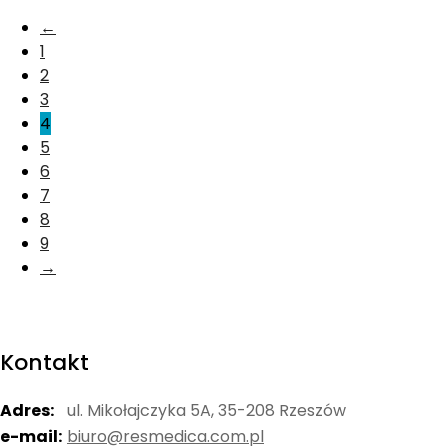
←
1
2
3
4
5
6
7
8
9
→
Kontakt
Adres:
ul. Mikołajczyka 5A, 35-208 Rzeszów
e-mail:
biuro@resmedica.com.pl