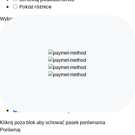
Pokaż różnice
Wybierz pola do pokazania, pozostałe zostaną ukryte.
Obraz
SKU
Ocena
Cena
Ilość
Dostępność
Dodaj do koszyka
Opis
Zawartość
Waga
Wymiary
Dodatkowe informacje
Kliknij poza blok aby schować pasek porównania
Porównaj