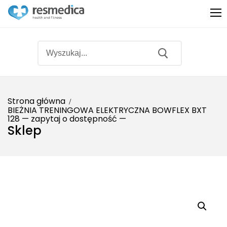
Strona główna
BIEŻNIA TRENINGOWA ELEKTRYCZNA BOWFLEX BXT
128 — zapytaj o dostępność —
Produkty
Sklep
Sprzęt medyczny
O nas
Sprzęt rehabilitacyjny
Promocje
Fitness
Bestsellery
Ginekologia
Partnerzy