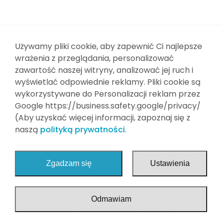
Wyposażenie dodatkowe
Finansowanie
Meble medyczne
Kontakt
Strefa sport
Używamy pliki cookie, aby zapewnić Ci najlepsze
wrażenia z przeglądania, personalizować
Strefa Home
zawartość naszej witryny, analizować jej ruch i
wyświetlać odpowiednie reklamy. Pliki cookie są
Stół rehabilitacyjny składany
wykorzystywane do Personalizacji reklam przez
Stoły do tenisa stołowego/ping pong
Google https://business.safety.google/privacy/
(Aby uzyskać więcej informacji, zapoznaj się z
Pokonywanie Barier
naszą
polityką prywatności
.
Dezynfekcja
Zgadzam się
Ustawienia
BIEŻNIA TRENINGOWA
ELEKTRYCZNA BOWFLEX BXT 128
Odmawiam
— zapytaj o dostępność —