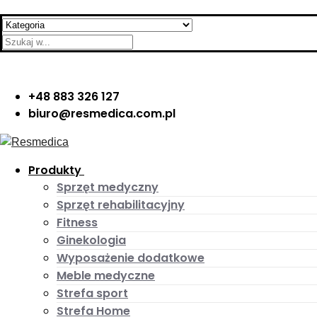
Skip
Menu
Close
Search
to
for:
content
+48 883 326 127
biuro@resmedica.com.pl
Produkty
Sprzęt medyczny
Sprzęt rehabilitacyjny
Fitness
Ginekologia
Wyposażenie dodatkowe
Meble medyczne
Strefa sport
Strefa Home