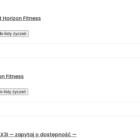
 Horizon Fitness
do listy życzeń
n Fitness
o listy życzeń
ORBITREK TRENINGOWY BOWFLEX LATERAL TRAINER LX3I — zapytaj o dostępność —