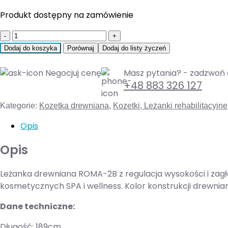
Produkt dostępny na zamówienie
Quantity
Dodaj do koszyka
Porównaj
Dodaj do listy życzeń
Negocjuj cenę
Masz pytania? - zadzwoń 
+48 883 326 127
Kategorie:
Kozetka drewniana
,
Kozetki, Leżanki rehabilitacyjne
Opis
Opis
Leżanka drewniana ROMA-2B z regulacja wysokości i zag
kosmetycznych SPA i wellness. Kolor konstrukcji drewniane
Dane techniczne:
Długość: 189cm