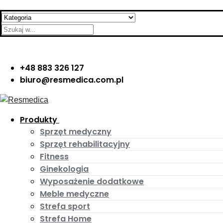
Skip
Menu
Close
Search
to
for:
content
+48 883 326 127
biuro@resmedica.com.pl
Produkty
Sprzęt medyczny
Sprzęt rehabilitacyjny
Fitness
Ginekologia
Wyposażenie dodatkowe
Meble medyczne
Strefa sport
Strefa Home