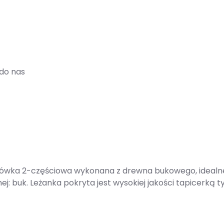
do nas
łówka 2-częściowa wykonana z drewna bukowego, idealne
j: buk. Leżanka pokryta jest wysokiej jakości tapicerką t