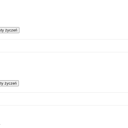
isty życzeń
sty życzeń
Z