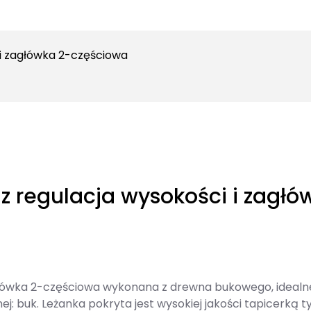
i zagłówka 2-częściowa
 regulacja wysokości i zagłó
łówka 2-częściowa wykonana z drewna bukowego, idealne
j: buk. Leżanka pokryta jest wysokiej jakości tapicerką t