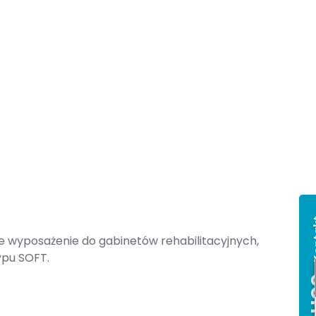
Ko
 wyposażenie do gabinetów rehabilitacyjnych,
ypu SOFT.