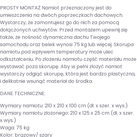
PROSTY MONTAŻ Namiot przeznaczony jest do
umieszczenia na dwóch poprzeczkach dachowych.
Wystarczy, że zamontujesz go do nich za pomocą
dołączonych uchwytów. Przed montażem upewnij się
także, że nośność dynamiczna dachu Twojego
samochodu oraz belek wynosi 75 kg lub więcej. Skorupa
namiotu pod wpływem temperatury może ulec
odkształceniu. Po złożeniu namiotu część materiału może
wystawać poza skorupę. Aby w pełni złożyć namiot
wystarczy odgiąć skorupę, która jest bardzo plastyczna,
i delikatnie wsunąć materiał do środka.
DANE TECHNICZNE:
Wymiary namiotu: 210 x 210 x 100 cm (dł. x szer. x wys.)
Wymiary namiotu złożonego: 210 x 125 x 25 cm (dł. x szer.
x wys.)
Waga: 75 kg
Kolor: brązowy/ szary