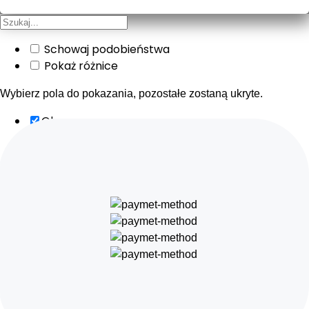
Schowaj podobieństwa
Pokaż różnice
Wybierz pola do pokazania, pozostałe zostaną ukryte.
Obraz
SKU
Ocena
Cena
Ilość
Dostępność
Dodaj do koszyka
Opis
Zawartość
Waga
Wymiary
Dodatkowe informacje