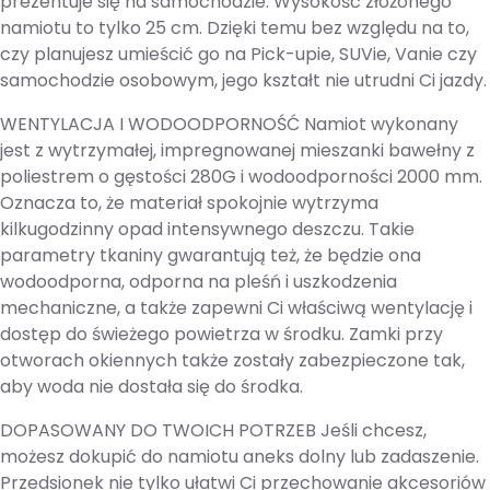
prezentuje się na samochodzie. Wysokość złożonego
namiotu to tylko 25 cm. Dzięki temu bez względu na to,
czy planujesz umieścić go na Pick-upie, SUVie, Vanie czy
samochodzie osobowym, jego kształt nie utrudni Ci jazdy.
WENTYLACJA I WODOODPORNOŚĆ Namiot wykonany
jest z wytrzymałej, impregnowanej mieszanki bawełny z
poliestrem o gęstości 280G i wodoodporności 2000 mm.
Oznacza to, że materiał spokojnie wytrzyma
kilkugodzinny opad intensywnego deszczu. Takie
parametry tkaniny gwarantują też, że będzie ona
wodoodporna, odporna na pleśń i uszkodzenia
mechaniczne, a także zapewni Ci właściwą wentylację i
dostęp do świeżego powietrza w środku. Zamki przy
otworach okiennych także zostały zabezpieczone tak,
aby woda nie dostała się do środka.
DOPASOWANY DO TWOICH POTRZEB Jeśli chcesz,
możesz dokupić do namiotu aneks dolny lub zadaszenie.
Przedsionek nie tylko ułatwi Ci przechowanie akcesoriów