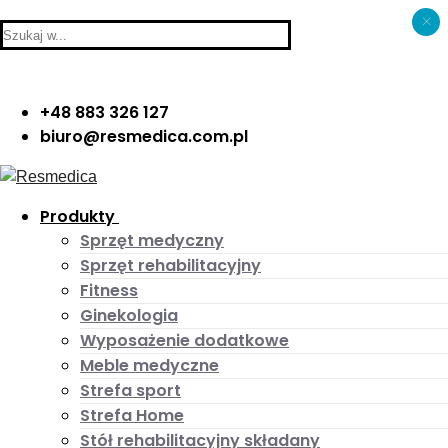
×
Skip
Menu
Close
Search
to
for:
content
+48 883 326 127
biuro@resmedica.com.pl
Produkty
Sprzęt medyczny
Sprzęt rehabilitacyjny
Fitness
Ginekologia
Wyposażenie dodatkowe
Meble medyczne
Strefa sport
Strefa Home
Stół rehabilitacyjny składany