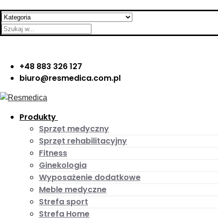
Skip
Menu
Close
Search
to
for:
content
+48 883 326 127
biuro@resmedica.com.pl
Produkty
Sprzęt medyczny
Sprzęt rehabilitacyjny
Fitness
Ginekologia
Wyposażenie dodatkowe
Meble medyczne
Strefa sport
Strefa Home