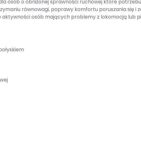
 osób o obniżonej sprawności ruchowej które potrzebują
trzymaniu równowagi, poprawy komfortu poruszania się i
aktywności osób mających problemy z lokomocją lub pion
połyskiem
owej