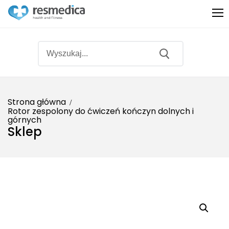
Strona główna
Rotor zespolony do ćwiczeń kończyn dolnych i
górnych
Produkty
Sklep
Sprzęt medyczny
O nas
Sprzęt rehabilitacyjny
Promocje
Fitness
Bestsellery
Ginekologia
Partnerzy