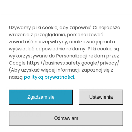
Wyposażenie dodatkowe
Finansowanie
Meble medyczne
Kontakt
Strefa sport
Używamy pliki cookie, aby zapewnić Ci najlepsze
wrażenia z przeglądania, personalizować
Strefa Home
zawartość naszej witryny, analizować jej ruch i
wyświetlać odpowiednie reklamy. Pliki cookie są
Stół rehabilitacyjny składany
wykorzystywane do Personalizacji reklam przez
Stoły do tenisa stołowego/ping pong
Google https://business.safety.google/privacy/
(Aby uzyskać więcej informacji, zapoznaj się z
Pokonywanie Barier
naszą
polityką prywatności
.
Dezynfekcja
Rotor zespolony do ćwiczeń
Zgadzam się
Ustawienia
kończyn dolnych i górnych
1350,00
zł
Odmawiam
Rotor zespolony KRDG umożliwia jednoczesne