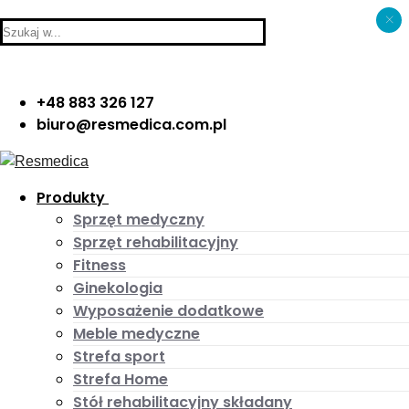
×
Skip
Menu
Close
Search
to
for:
content
+48 883 326 127
biuro@resmedica.com.pl
Produkty
Sprzęt medyczny
Sprzęt rehabilitacyjny
Fitness
Ginekologia
Wyposażenie dodatkowe
Meble medyczne
Strefa sport
Strefa Home
Stół rehabilitacyjny składany