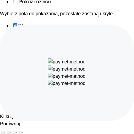
Pokaż różnice
Wybierz pola do pokazania, pozostałe zostaną ukryte.
Obraz
SKU
Ocena
Cena
Ilość
Dostępność
Dodaj do koszyka
Opis
Zawartość
Waga
Wymiary
Dodatkowe informacje
Kliknij poza blok aby schować pasek porównania
Porównaj