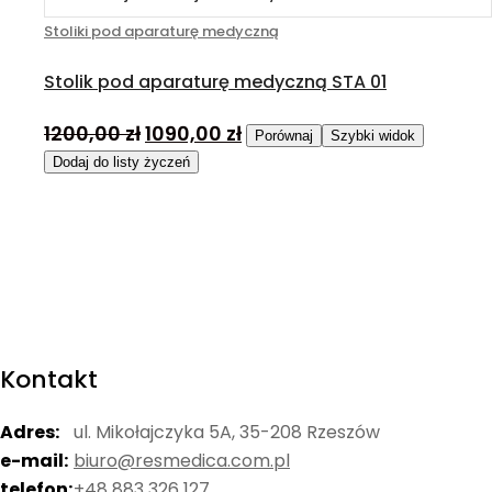
Stoliki pod aparaturę medyczną
Stolik pod aparaturę medyczną STA 01
1200,00
zł
1090,00
zł
Porównaj
Szybki widok
Dodaj do listy życzeń
Kontakt
Adres:
ul. Mikołajczyka 5A, 35-208 Rzeszów
e-mail:
biuro@resmedica.com.pl
telefon:
+48 883 326 127