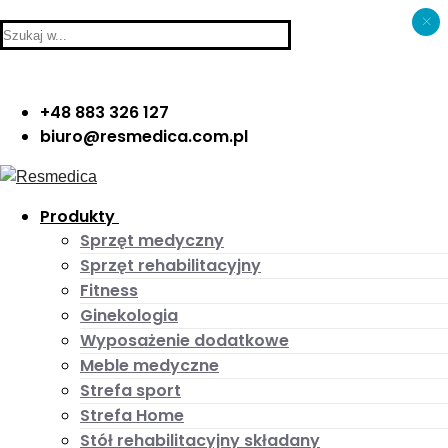
×
Skip
Menu
Close
Search
to
for:
content
+48 883 326 127
biuro@resmedica.com.pl
Produkty
Sprzęt medyczny
Sprzęt rehabilitacyjny
Fitness
Ginekologia
Wyposażenie dodatkowe
Meble medyczne
Strefa sport
Strefa Home
Stół rehabilitacyjny składany