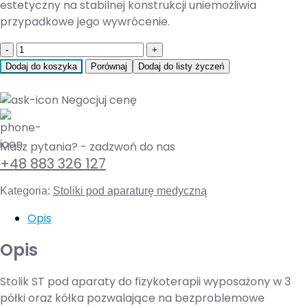
estetyczny na stabilnej konstrukcji uniemożliwia
przypadkowe jego wywrócenie.
Quantity
Dodaj do koszyka
Porównaj
Dodaj do listy życzeń
Negocjuj cenę
Masz pytania? - zadzwoń do nas
+48 883 326 127
Kategoria:
Stoliki pod aparaturę medyczną
Opis
Opis
Stolik ST pod aparaty do fizykoterapii wyposażony w 3
półki oraz kółka pozwalające na bezproblemowe