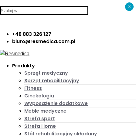
×
Skip
Menu
Close
Search
to
for:
content
+48 883 326 127
biuro@resmedica.com.pl
Produkty
Sprzęt medyczny
Sprzęt rehabilitacyjny
Fitness
Ginekologia
Wyposażenie dodatkowe
Meble medyczne
Strefa sport
Strefa Home
Stół rehabilitacyjny składany