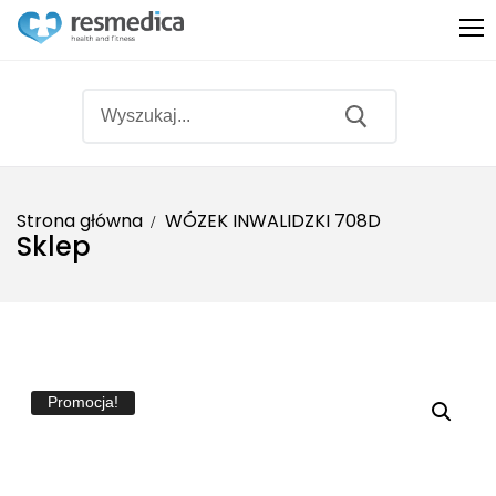
Strona główna
WÓZEK INWALIDZKI 708D
Sklep
Produkty
Sprzęt medyczny
O nas
Sprzęt rehabilitacyjny
Promocje
Fitness
Bestsellery
Promocja!
Ginekologia
Partnerzy