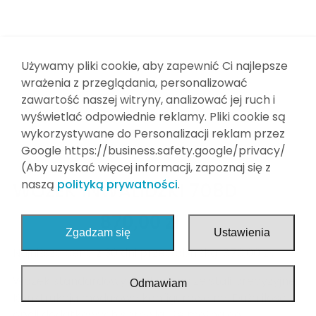
Wyposażenie dodatkowe
Finansowanie
Meble medyczne
Kontakt
Strefa sport
Używamy pliki cookie, aby zapewnić Ci najlepsze
wrażenia z przeglądania, personalizować
Strefa Home
zawartość naszej witryny, analizować jej ruch i
wyświetlać odpowiednie reklamy. Pliki cookie są
Stół rehabilitacyjny składany
wykorzystywane do Personalizacji reklam przez
Stoły do tenisa stołowego/ping pong
Google https://business.safety.google/privacy/
(Aby uzyskać więcej informacji, zapoznaj się z
Pokonywanie Barier
naszą
polityką prywatności
.
WÓZEK INWALIDZKI 708D
Dezynfekcja
990,00
zł
870,00
zł
Zgadzam się
Ustawienia
Najniższa cena z 30 dni przed obniżką:
870,00
zł
.
Wózek standardowy , wykonany ze stali precyzyjnej.
Odmawiam
Konstrukcja modułowa konfigurowalna. Duża ilość
opcji dodatkowych sprawia , że można go