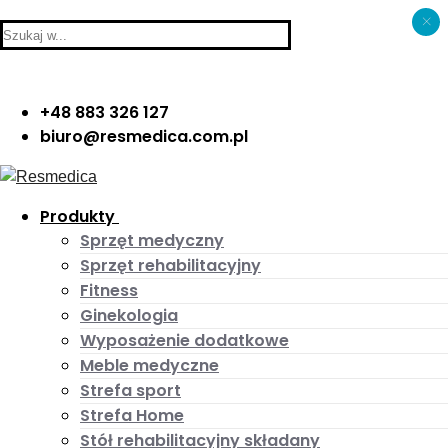
×
Skip
Menu
Close
Search
to
for:
content
+48 883 326 127
biuro@resmedica.com.pl
Produkty
Sprzęt medyczny
Sprzęt rehabilitacyjny
Fitness
Ginekologia
Wyposażenie dodatkowe
Meble medyczne
Strefa sport
Strefa Home
Stół rehabilitacyjny składany