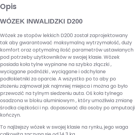
Opis
WÓZEK INWALIDZKI D200
Wózek ze stopów lekkich D200 został zaprojektowany
tak aby gwarantować maksymalną wytrzymałość, duży
komfort oraz optymalną ilość parametrów ustawianych
pod potrzeby użytkowników w swojej klasie. Wózek
posiada koła tylne wypinane na szybko złączki ,
wyciągane podnóżki , wyciągane i odchylane
podłokietniki za oparcie. A wszystko po to aby po
złożeniu zajmował jak najmniej miejsca i można go było
przewozić na tylnym siedzeniu auta. Oś koła tylnego
osadzona w bloku aluminiowym , który umożliwia zmianę
środka ciężkości i np. dopasować dla osoby po amputacji
kończyn.
To najlżejszy wózek w swojej klasie na rynku, jego waga
całkowita zaczyna się od 14,3 kg.