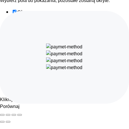
Wybierz pola do pokazania, pozostałe zostaną ukryte.
Obraz
SKU
Ocena
Cena
Ilość
Dostępność
Dodaj do koszyka
Opis
Zawartość
Waga
Wymiary
Dodatkowe informacje
Kliknij poza blok aby schować pasek porównania
Porównaj