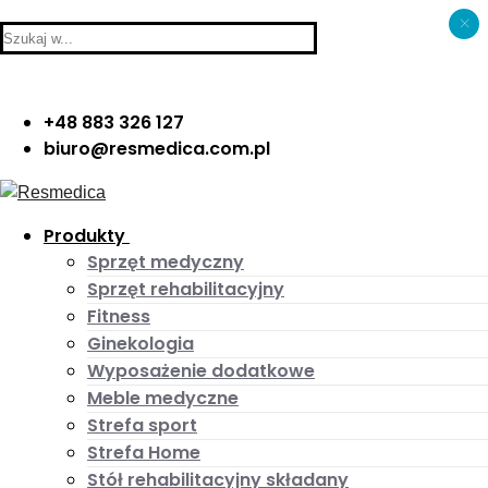
×
Skip
Menu
Close
Search
to
for:
content
+48 883 326 127
biuro@resmedica.com.pl
Produkty
Sprzęt medyczny
Sprzęt rehabilitacyjny
Fitness
Ginekologia
Wyposażenie dodatkowe
Meble medyczne
Strefa sport
Strefa Home
Stół rehabilitacyjny składany