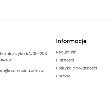
Informacje
Regulamin
. Mikołajczyka 5A, 35-208
eszów
Płatności
Polityka prywatności
uro@resmedica.com.pl
Porady
8 883 326 127