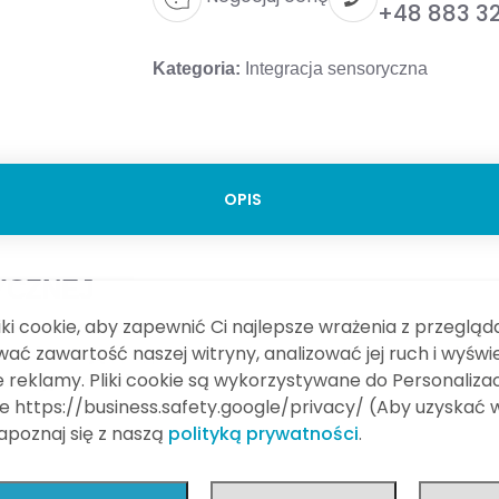
+48 883 32
Kategoria:
Integracja sensoryczna
OPIS
YCZNEJ
i cookie, aby zapewnić Ci najlepsze wrażenia z przegląda
iązanie do sal i ośrodków, w których wykorzystuje się te
ać zawartość naszej witryny, analizować jej ruch i wyświ
olnostojące typu “U”, Platforma terapeutyczna – 1 szt., D
 reklamy. Pliki cookie są wykorzystywane do Personalizac
 rotacyjna – 1 szt., Huśtawka “konik” – 1 szt., Materac reh
e https://business.safety.google/privacy/ (Aby uzyskać 
zapoznaj się z naszą
polityką prywatności
.