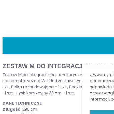
ZESTAW M DO INTEGRACJI SENSOR
Używamy plik
Zestaw M do integracji sensomotorycznej to idealne rozw
personalizow
sensomotorycznej. W skład zestawu wchodzą: Podwiesie w
odpowiednie
szt., Belka rozbudowująca – 1 szt., Beczka – 1 szt., Deska
przez Googl
-1 szt., Dysk korekcyjny 33 cm – 1 szt.
informacji, 
DANE TECHNICZNE
Długość:
290 cm