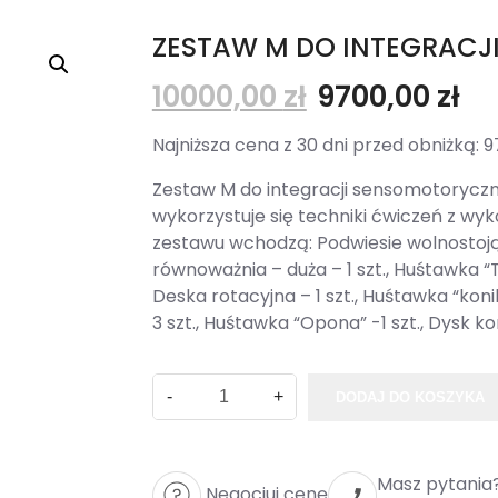
ZESTAW M DO INTEGRACJ
10000,00
zł
9700,00
zł
Najniższa cena z 30 dni przed obniżką:
9
Zestaw M do integracji sensomotoryczne
wykorzystuje się techniki ćwiczeń z wy
zestawu wchodzą: Podwiesie wolnostojąc
równoważnia – duża – 1 szt., Huśtawka “T” 
Deska rotacyjna – 1 szt., Huśtawka “koni
3 szt., Huśtawka “Opona” -1 szt., Dysk ko
DODAJ DO KOSZYKA
Masz pytania
Negocjuj cenę