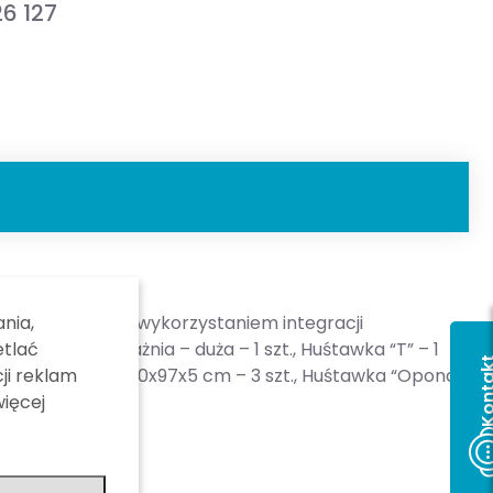
6 127
nia,
chniki ćwiczeń z wykorzystaniem integracji
etlać
eska równoważnia – duża – 1 szt., Huśtawka “T” – 1
Kont
ji reklam
abilitacyjny 1-cz. 200x97x5 cm – 3 szt., Huśtawka “Opona”
więcej