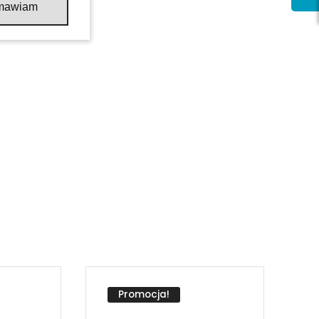
mawiam
Promocja!