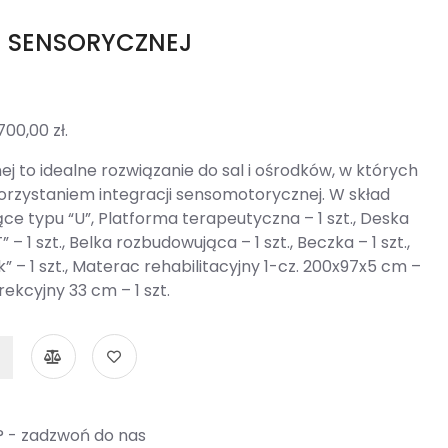
I SENSORYCZNEJ
700,00
zł
.
j to idealne rozwiązanie do sal i ośrodków, w których
korzystaniem integracji sensomotorycznej. W skład
e typu “U”, Platforma terapeutyczna – 1 szt., Deska
– 1 szt., Belka rozbudowująca – 1 szt., Beczka – 1 szt.,
k” – 1 szt., Materac rehabilitacyjny 1-cz. 200x97x5 cm –
rekcyjny 33 cm – 1 szt.
? - zadzwoń do nas