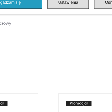
gadzam się
Ustawienia
Od
tażowy
a!
Promocja!