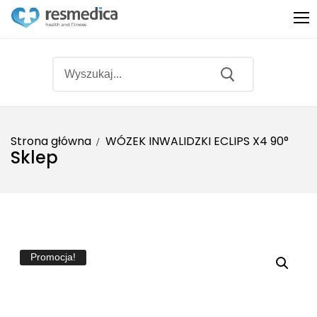
Strona główna
WÓZEK INWALIDZKI ECLIPS X4 90°
Sklep
Produkty
Sprzęt medyczny
O nas
Sprzęt rehabilitacyjny
Promocje
Fitness
Bestsellery
Promocja!
Ginekologia
Partnerzy