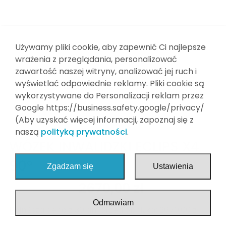
Wyposażenie dodatkowe
Finansowanie
Meble medyczne
Kontakt
Strefa sport
Używamy pliki cookie, aby zapewnić Ci najlepsze
wrażenia z przeglądania, personalizować
Strefa Home
zawartość naszej witryny, analizować jej ruch i
wyświetlać odpowiednie reklamy. Pliki cookie są
Stół rehabilitacyjny składany
wykorzystywane do Personalizacji reklam przez
Stoły do tenisa stołowego/ping pong
Google https://business.safety.google/privacy/
(Aby uzyskać więcej informacji, zapoznaj się z
Pokonywanie Barier
naszą
polityką prywatności
.
WÓZEK INWALIDZKI ECLIPS X4
Dezynfekcja
90°
Zgadzam się
Ustawienia
2999,00
zł
2670,00
zł
Odmawiam
Najniższa cena z 30 dni przed obniżką:
2670,00
zł
.